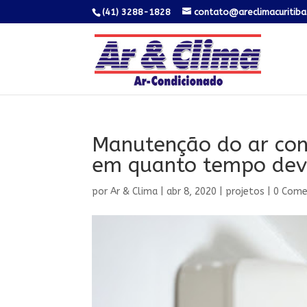
(41) 3288-1828
contato@areclimacuritiba
Manutenção do ar con
em quanto tempo deve
por
Ar & Clima
|
abr 8, 2020
|
projetos
|
0 Come