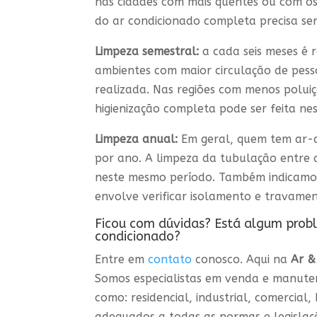
nas cidades com mais quentes ou com os 
do ar condicionado completa precisa ser
Limpeza semestral:
a cada seis meses é 
ambientes com maior circulação de pesso
realizada. Nas regiões com menos poluiç
higienização completa pode ser feita ne
Limpeza anual:
Em geral, quem tem ar-
por ano. A limpeza da tubulação entre 
neste mesmo período. Também indicamos 
envolve verificar isolamento e travame
Ficou com dúvidas? Está algum prob
condicionado?
Entre em
contato
conosco. Aqui na
Ar &
Somos especialistas em venda e manute
como: residencial, industrial, comercial
adequados a todas as normas e legislaç