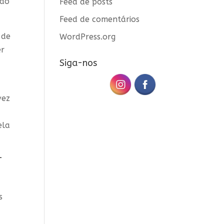
ção
Feed de posts
Feed de comentários
 de
WordPress.org
er
Siga-nos
vez
ela
-
s
s