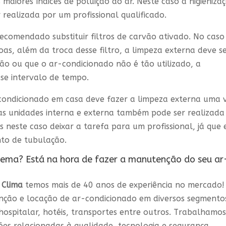
maiores índices de poluição do ar. Neste caso a higieniza
 realizada por um profissional qualificado.
recomendado substituir filtros de carvão ativado. No caso
as, além da troca desse filtro, a limpeza externa deve s
ão ou que o ar-condicionado não é tão utilizado, a
sse intervalo de tempo.
condicionado em casa deve fazer a limpeza externa uma 
as unidades interna e externa também pode ser realizada
neste caso deixar a tarefa para um profissional, já que 
nto de tubulação.
lema? Está na hora de fazer a manutenção do seu ar
 Clima
temos mais de 40 anos de experiência no mercado!
nção e locação de ar-condicionado em diversos segmento
, hospitalar, hotéis, transportes entre outros. Trabalhamo
ões relacionadas à qualidade, tecnologia e segurança.