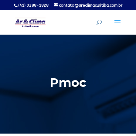
(41) 3288-1828
contato@areclimacuritiba.com.br
Pmoc