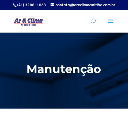
(41) 3288-1828
contato@areclimacuritiba.com.br
Manutenção
Manutenção de ar condicionado