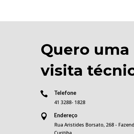
Quero uma
visita técni
Telefone

41 3288- 1828
Endereço

Rua Aristides Borsato, 268 - Fazen
Curitiba