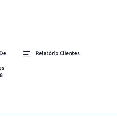

 De
Relatório Clientes
es
8