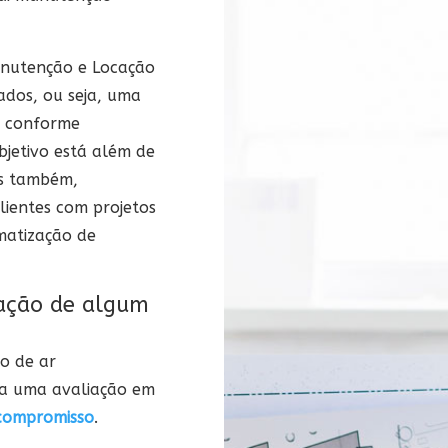
nutenção e Locação
ados, ou seja, uma
o conforme
bjetivo está além de
as também,
lientes com projetos
imatização de
zação de algum
o de ar
ara uma avaliação em
compromisso
.