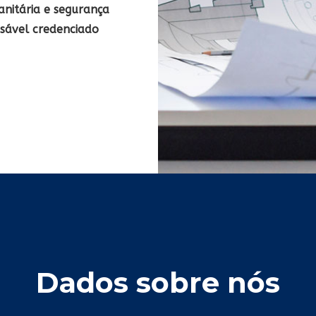
anitária e segurança
nsável credenciado
Dados sobre nós