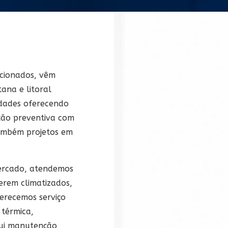
icionados, vêm
ana e litoral
idades oferecendo
nção preventiva com
também projetos em
mercado, atendemos
serem climatizados,
erecemos serviço
térmica,
clui manutenção