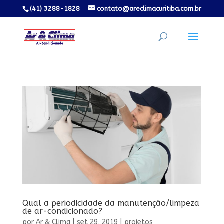
(41) 3288-1828
contato@areclimacuritiba.com.br
Qual a periodicidade da manutenção/limpeza
de ar-condicionado?
por
Ar & Clima
|
set 29, 2019
|
projetos